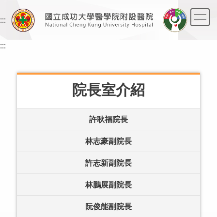
跳
到
:::
主
要
:::
內
容
區
院長室介紹
許耿福院長
林志豪副院長
許志新副院長
林鵬展副院長
阮俊能副院長