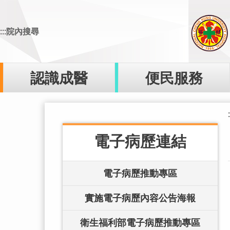
跳
到
:::
院內搜尋
主
要
內
容
認識成醫
便民服務
區
:
電子病歷連結
電子病歷推動專區
實施電子病歷內容公告海報
衛生福利部電子病歷推動專區