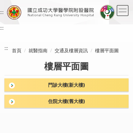
跳
到
:::
主
要
:::
內
容
區
:::
首頁
就醫指南
交通及樓層資訊
樓層平面圖
樓層平面圖
門診大樓(新大樓)
住院大樓(舊大樓)