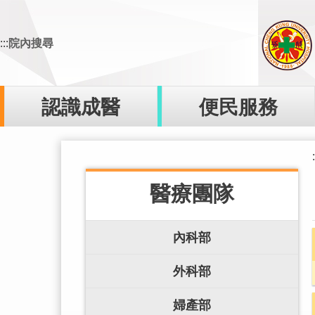
跳
到
:::
院內搜尋
主
要
內
容
認識成醫
便民服務
區
:
醫療團隊
內科部
外科部
婦產部