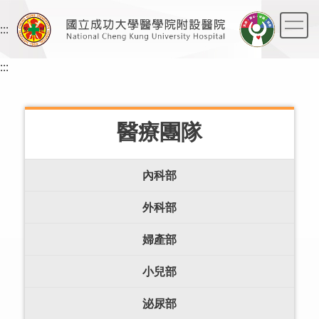
跳
到
:::
主
要
:::
內
容
區
醫療團隊
內科部
外科部
婦產部
小兒部
泌尿部